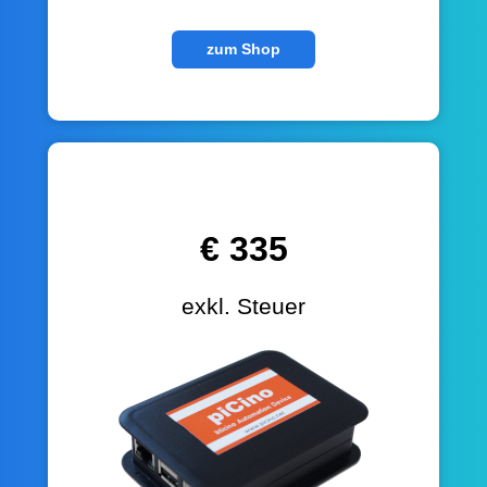
zum Shop
piCino Standalone
€ 335
exkl. Steuer