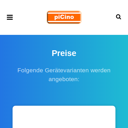
Preise
Folgende Gerätevarianten werden
angeboten:
piCino DIN-rail